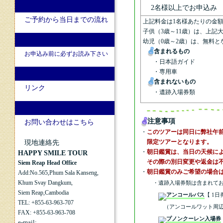
2名様以上でお申込み
上記料金は1名様あたりの金
子供（3歳～11歳）は、上記
幼児（0歳～2歳）は、無料と
含まれるもの
・日本語ガイド
・専用車
含まれないもの
・遺跡入場券類
注意事項
・
このツアーは同日に弊社午
限定ツアーとなります。
・
朝日鑑賞は、当日の天候に
その際の別日変更や返金は不
・
朝日鑑賞のみご希望の場合