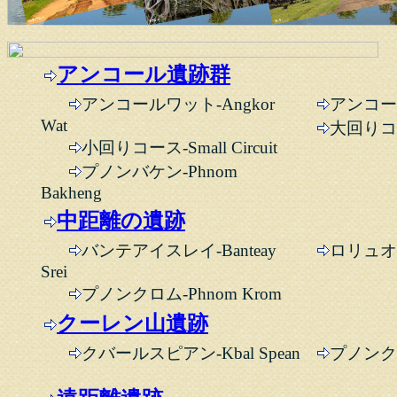
アンコール遺跡群
アンコールワット-Angkor
アンコール
Wat
大回りコース
小回りコース-Small Circuit
プノンバケン-Phnom
Bakheng
中距離の遺跡
バンテアイスレイ-Banteay
ロリュオス
Srei
プノンクロム-Phnom Krom
クーレン山遺跡
クバールスピアン-Kbal Spean
プノンクー