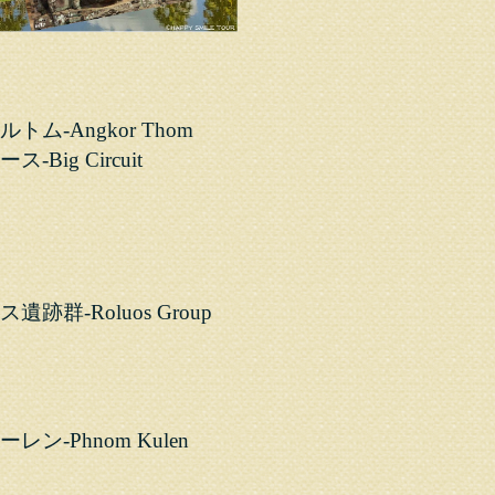
トム-Angkor Thom
-Big Circuit
遺跡群-Roluos Group
レン-Phnom Kulen