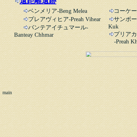
遠距離遺跡
ベンメリア-Beng Melea
コーケー遺
プレアヴィヒア-Preah Vihear
サンボープ
Kuk
バンテアイチュマール-
プリアカ
Banteay Chhmar
-Preah Kh
main